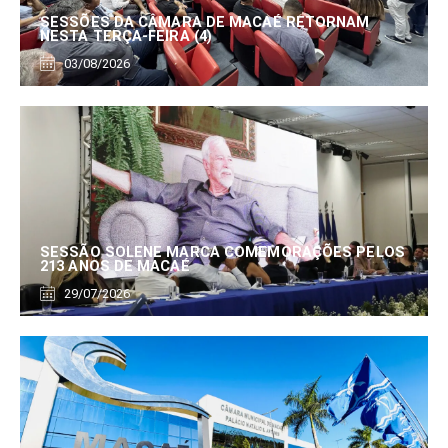
SESSÕES DA CÂMARA DE MACAÉ RETORNAM
NESTA TERÇA-FEIRA (4)
03/08/2026
SESSÃO SOLENE MARCA COMEMORAÇÕES PELOS
213 ANOS DE MACAÉ
29/07/2026