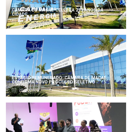
CÂMARA DE MACAÉ CELEBRA 213 ANOS DA
CIDADE
27/07/2026
ESTÁGIO REMUNERADO: CÂMARA DE MACAÉ
CONFIRMA NOVO PROCESSO SELETIVO
20/07/2026