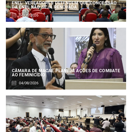
ENEL: VEREADORES DEFENDEM QUE CONCESSÃO
DA ENEL NÃO SEJA RENOVADA
04/08/2026
CÂMARA DE MACAÉ PLANEJA AÇÕES DE COMBATE
AO FEMINICÍDIO
04/08/2026