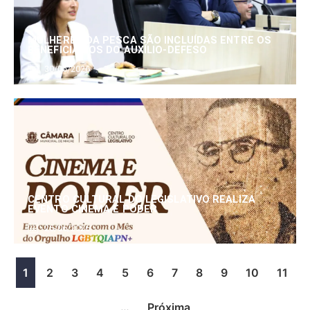
MULHERES DA PESCA SÃO INCLUÍDAS ENTRE OS
BENEFICIÁRIOS DO AUXÍLIO-DEFESO
30/06/2026
CENTRO CULTURAL DO LEGISLATIVO REALIZA
EVENTO CINEMA E PODER
25/06/2026
1
2
3
4
5
6
7
8
9
10
11
…
Próxima