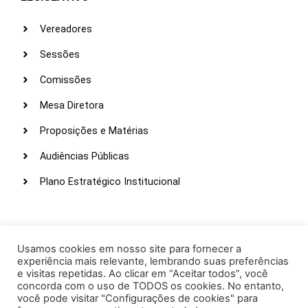
Vereadores
Sessões
Comissões
Mesa Diretora
Proposições e Matérias
Audiências Públicas
Plano Estratégico Institucional
LINKS ÚTEIS
Webmail
Usamos cookies em nosso site para fornecer a
experiência mais relevante, lembrando suas preferências
Intranet
e visitas repetidas. Ao clicar em “Aceitar todos”, você
concorda com o uso de TODOS os cookies. No entanto,
Administração
você pode visitar "Configurações de cookies" para