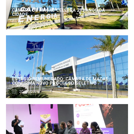
CÂMARA DE MACAÉ CELEBRA 213 ANOS DA
CIDADE
27/07/2026
ESTÁGIO REMUNERADO: CÂMARA DE MACAÉ
CONFIRMA NOVO PROCESSO SELETIVO
20/07/2026