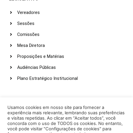
Vereadores
Sessões
Comissões
Mesa Diretora
Proposições e Matérias
Audiências Públicas
Plano Estratégico Institucional
LINKS ÚTEIS
Webmail
Usamos cookies em nosso site para fornecer a
experiência mais relevante, lembrando suas preferências
Intranet
e visitas repetidas. Ao clicar em “Aceitar todos”, você
concorda com o uso de TODOS os cookies. No entanto,
Administração
você pode visitar "Configurações de cookies" para