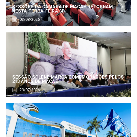
SESSÕES DA CÂMARA DE MACAÉ RETORNAM
NESTA TERÇA-FEIRA (4)
03/08/2026
SESSÃO SOLENE MARCA COMEMORAÇÕES PELOS
213 ANOS DE MACAÉ
29/07/2026