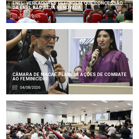
ENEL: VEREADORES DEFENDEM QUE CONCESSÃO
DA ENEL NÃO SEJA RENOVADA
04/08/2026
CÂMARA DE MACAÉ PLANEJA AÇÕES DE COMBATE
AO FEMINICÍDIO
04/08/2026