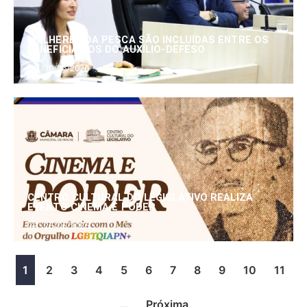
MULHERES DA PESCA SÃO INCLUÍDAS ENTRE OS
BENEFICIÁRIOS DO AUXÍLIO-DEFESO
30/06/2026
CENTRO CULTURAL DO LEGISLATIVO REALIZA
EVENTO CINEMA E PODER
25/06/2026
1
2
3
4
5
6
7
8
9
10
11
…
Próxima