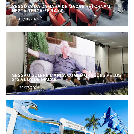
SESSÕES DA CÂMARA DE MACAÉ RETORNAM
NESTA TERÇA-FEIRA (4)
03/08/2026
SESSÃO SOLENE MARCA COMEMORAÇÕES PELOS
213 ANOS DE MACAÉ
29/07/2026