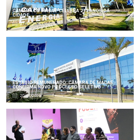
CÂMARA DE MACAÉ CELEBRA 213 ANOS DA
CIDADE
27/07/2026
ESTÁGIO REMUNERADO: CÂMARA DE MACAÉ
CONFIRMA NOVO PROCESSO SELETIVO
20/07/2026