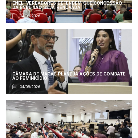
ENEL: VEREADORES DEFENDEM QUE CONCESSÃO
DA ENEL NÃO SEJA RENOVADA
04/08/2026
CÂMARA DE MACAÉ PLANEJA AÇÕES DE COMBATE
AO FEMINICÍDIO
04/08/2026