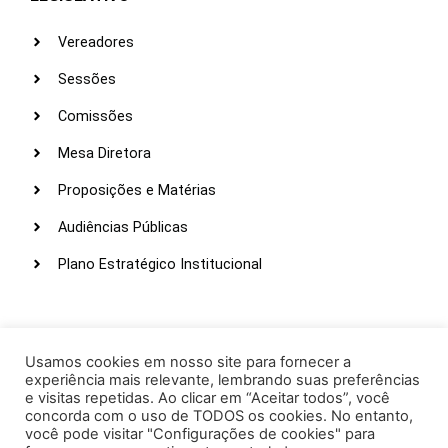
Vereadores
Sessões
Comissões
Mesa Diretora
Proposições e Matérias
Audiências Públicas
Plano Estratégico Institucional
LINKS ÚTEIS
Webmail
Usamos cookies em nosso site para fornecer a
experiência mais relevante, lembrando suas preferências
Intranet
e visitas repetidas. Ao clicar em “Aceitar todos”, você
concorda com o uso de TODOS os cookies. No entanto,
Administração
você pode visitar "Configurações de cookies" para