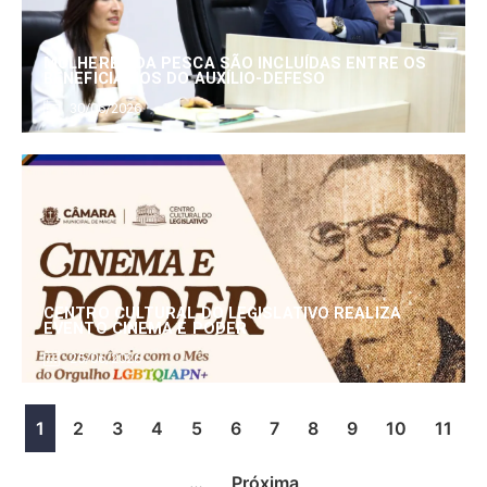
MULHERES DA PESCA SÃO INCLUÍDAS ENTRE OS
BENEFICIÁRIOS DO AUXÍLIO-DEFESO
30/06/2026
CENTRO CULTURAL DO LEGISLATIVO REALIZA
EVENTO CINEMA E PODER
25/06/2026
1
2
3
4
5
6
7
8
9
10
11
…
Próxima