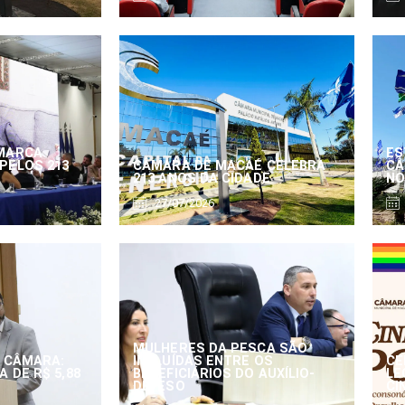
MARCA
ES
PELOS 213
CÂMARA DE MACAÉ CELEBRA
CÂ
213 ANOS DA CIDADE
NO
27/07/2026
MULHERES DA PESCA SÃO
 CÂMARA:
INCLUÍDAS ENTRE OS
CE
 DE R$ 5,88
BENEFICIÁRIOS DO AUXÍLIO-
LE
DEFESO
CI