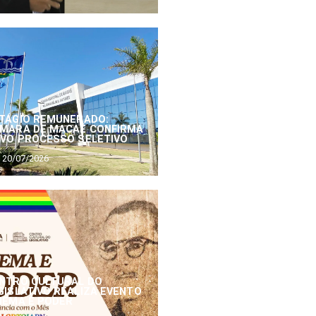
TÁGIO REMUNERADO:
MARA DE MACAÉ CONFIRMA
VO PROCESSO SELETIVO
20/07/2026
NTRO CULTURAL DO
GISLATIVO REALIZA EVENTO
NEMA E PODER