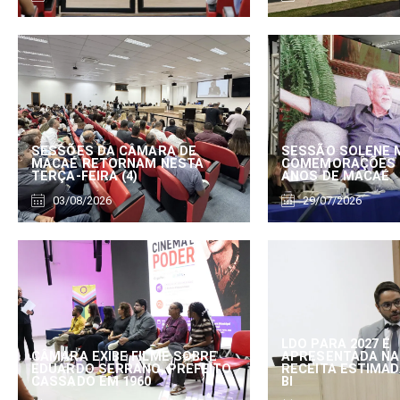
SESSÕES DA CÂMARA DE
SESSÃO SOLENE 
MACAÉ RETORNAM NESTA
COMEMORAÇÕES 
TERÇA-FEIRA (4)
ANOS DE MACAÉ
03/08/2026
29/07/2026
LDO PARA 2027 É
CÂMARA EXIBE FILME SOBRE
APRESENTADA NA
EDUARDO SERRANO, PREFEITO
RECEITA ESTIMADA
CASSADO EM 1960
BI