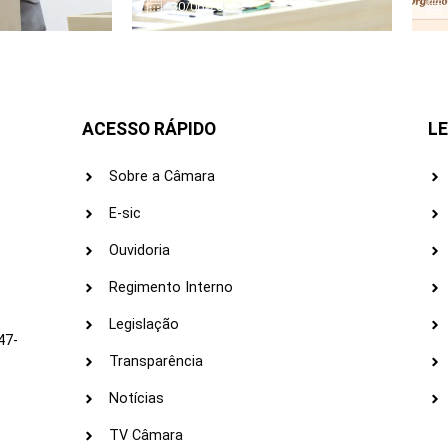
30/06/2026
ACESSO RÁPIDO
LE
Sobre a Câmara
E-sic
Ouvidoria
s
Regimento Interno
Legislação
47-
Transparência
Notícias
TV Câmara
LI