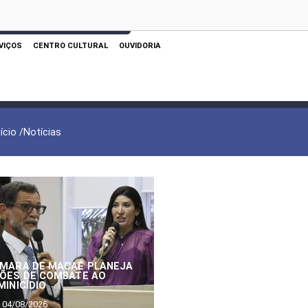
 AQUI PARA REALIZAR SUA PESQUISA
VIÇOS
CENTRO CULTURAL
OUVIDORIA
nício /
Notícias
MARA DE MACAÉ PLANEJA
ÕES DE COMBATE AO
MINICÍDIO
04/08/2026