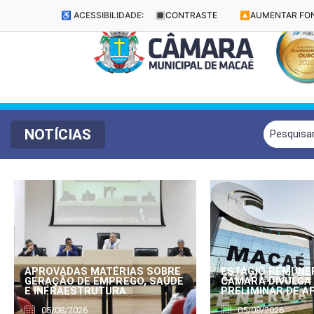
♿ ACESSIBILIDADE:
🔳
CONTRASTE
🔼
AUMENTAR FO
NOTÍCIAS
APROVADAS MATÉRIAS SOBRE
ESTÁGIO REMUNE
GERAÇÃO DE EMPREGO, SAÚDE
CÂMARA DIVULGA
E INFRAESTRUTURA
PRELIMINAR DE 
05/08/2026
05/08/2026