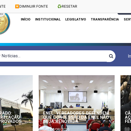
NTE
🔽
DIMINUIR FONTE
♻️
RESETAR
Dias e Horários das Sessões: Terças e Quartas às 10h
CLIQUE
INÍCIO
INSTITUCIONAL
LEGISLATIVO
TRANSPARÊNCIA
SER
I
RADO:
ENEL: VEREADORES DEFENDEM
CÂ
 RELAÇÃO
QUE CONCESSÃO DA ENEL NÃO
AÇ
APROVADOS
SEJA RENOVADA
FE
04/08/2026