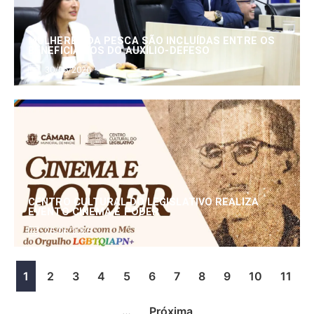
MULHERES DA PESCA SÃO INCLUÍDAS ENTRE OS
BENEFICIÁRIOS DO AUXÍLIO-DEFESO
30/06/2026
CENTRO CULTURAL DO LEGISLATIVO REALIZA
EVENTO CINEMA E PODER
25/06/2026
1
2
3
4
5
6
7
8
9
10
11
…
Próxima