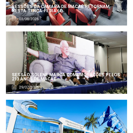
SESSÕES DA CÂMARA DE MACAÉ RETORNAM
NESTA TERÇA-FEIRA (4)
03/08/2026
SESSÃO SOLENE MARCA COMEMORAÇÕES PELOS
213 ANOS DE MACAÉ
29/07/2026