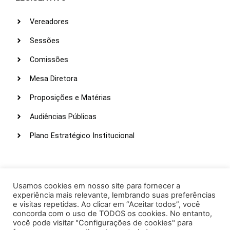
Vereadores
Sessões
Comissões
Mesa Diretora
Proposições e Matérias
Audiências Públicas
Plano Estratégico Institucional
LINKS ÚTEIS
Webmail
Usamos cookies em nosso site para fornecer a
experiência mais relevante, lembrando suas preferências
Intranet
e visitas repetidas. Ao clicar em “Aceitar todos”, você
concorda com o uso de TODOS os cookies. No entanto,
Administração
você pode visitar "Configurações de cookies" para