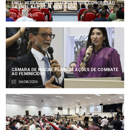
ENEL: VEREADORES DEFENDEM QUE CONCESSÃO
DA ENEL NÃO SEJA RENOVADA
04/08/2026
CÂMARA DE MACAÉ PLANEJA AÇÕES DE COMBATE
AO FEMINICÍDIO
04/08/2026