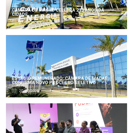
CÂMARA DE MACAÉ CELEBRA 213 ANOS DA
CIDADE
27/07/2026
ESTÁGIO REMUNERADO: CÂMARA DE MACAÉ
CONFIRMA NOVO PROCESSO SELETIVO
20/07/2026