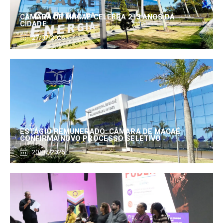
CÂMARA DE MACAÉ CELEBRA 213 ANOS DA
CIDADE
27/07/2026
ESTÁGIO REMUNERADO: CÂMARA DE MACAÉ
CONFIRMA NOVO PROCESSO SELETIVO
20/07/2026