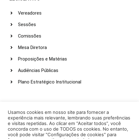
Vereadores
Sessões
Comissões
Mesa Diretora
Proposições e Matérias
Audiências Públicas
Plano Estratégico Institucional
LINKS ÚTEIS
Webmail
Usamos cookies em nosso site para fornecer a
experiência mais relevante, lembrando suas preferências
Intranet
e visitas repetidas. Ao clicar em “Aceitar todos”, você
concorda com o uso de TODOS os cookies. No entanto,
Administração
você pode visitar "Configurações de cookies" para