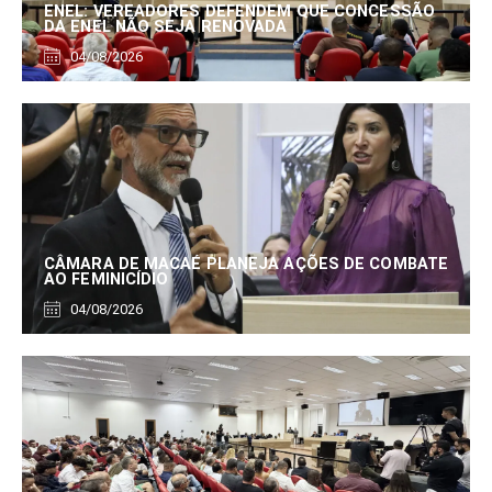
ENEL: VEREADORES DEFENDEM QUE CONCESSÃO
DA ENEL NÃO SEJA RENOVADA
04/08/2026
CÂMARA DE MACAÉ PLANEJA AÇÕES DE COMBATE
AO FEMINICÍDIO
04/08/2026