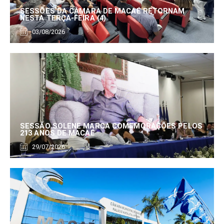
SESSÕES DA CÂMARA DE MACAÉ RETORNAM
NESTA TERÇA-FEIRA (4)
03/08/2026
SESSÃO SOLENE MARCA COMEMORAÇÕES PELOS
213 ANOS DE MACAÉ
29/07/2026