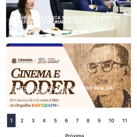
MULHERES DA PESCA SÃO INCLUÍDAS ENTRE OS
BENEFICIÁRIOS DO AUXÍLIO-DEFESO
30/06/2026
CENTRO CULTURAL DO LEGISLATIVO REALIZA
EVENTO CINEMA E PODER
25/06/2026
1
2
3
4
5
6
7
8
9
10
11
…
Próxima