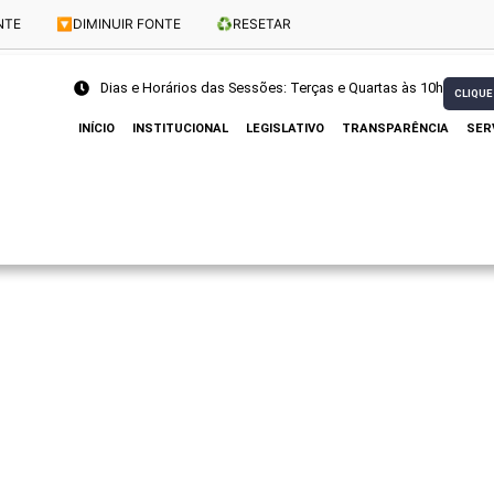
NTE
🔽
DIMINUIR FONTE
♻️
RESETAR
Dias e Horários das Sessões: Terças e Quartas às 10h
CLIQUE
INÍCIO
INSTITUCIONAL
LEGISLATIVO
TRANSPARÊNCIA
SER