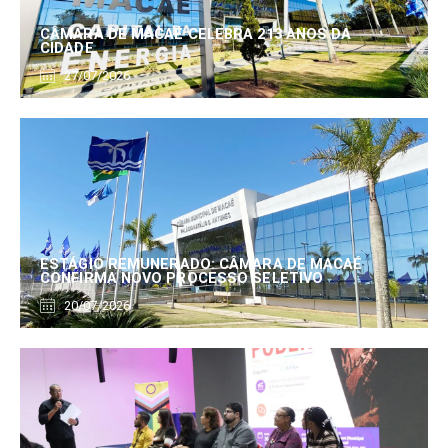
CÂMARA DE MACAÉ CELEBRA 213 ANOS DA
CIDADE
27/07/2026
ESTÁGIO REMUNERADO: CÂMARA DE MACAÉ
CONFIRMA NOVO PROCESSO SELETIVO
20/07/2026