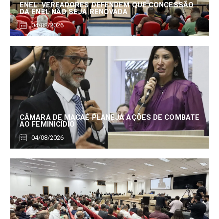
ENEL: VEREADORES DEFENDEM QUE CONCESSÃO
DA ENEL NÃO SEJA RENOVADA
04/08/2026
CÂMARA DE MACAÉ PLANEJA AÇÕES DE COMBATE
AO FEMINICÍDIO
04/08/2026