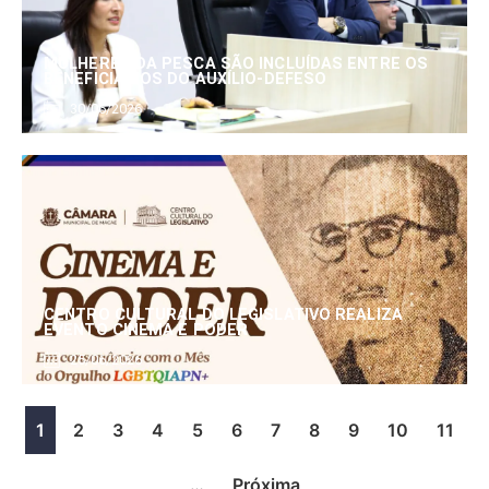
MULHERES DA PESCA SÃO INCLUÍDAS ENTRE OS
BENEFICIÁRIOS DO AUXÍLIO-DEFESO
30/06/2026
CENTRO CULTURAL DO LEGISLATIVO REALIZA
EVENTO CINEMA E PODER
25/06/2026
1
2
3
4
5
6
7
8
9
10
11
…
Próxima