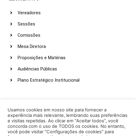
Vereadores
Sessões
Comissões
Mesa Diretora
Proposições e Matérias
Audiências Públicas
Plano Estratégico Institucional
LINKS ÚTEIS
Webmail
Usamos cookies em nosso site para fornecer a
experiência mais relevante, lembrando suas preferências
Intranet
e visitas repetidas. Ao clicar em “Aceitar todos”, você
concorda com o uso de TODOS os cookies. No entanto,
Administração
você pode visitar "Configurações de cookies" para