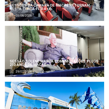
SESSÕES DA CÂMARA DE MACAÉ RETORNAM
NESTA TERÇA-FEIRA (4)
03/08/2026
SESSÃO SOLENE MARCA COMEMORAÇÕES PELOS
213 ANOS DE MACAÉ
29/07/2026