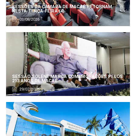
SESSÕES DA CÂMARA DE MACAÉ RETORNAM
NESTA TERÇA-FEIRA (4)
03/08/2026
SESSÃO SOLENE MARCA COMEMORAÇÕES PELOS
213 ANOS DE MACAÉ
29/07/2026