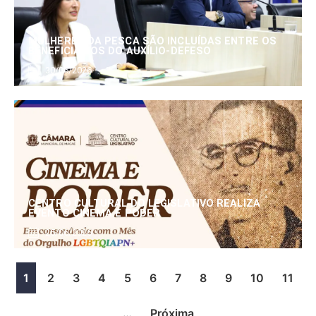
MULHERES DA PESCA SÃO INCLUÍDAS ENTRE OS
BENEFICIÁRIOS DO AUXÍLIO-DEFESO
30/06/2026
CENTRO CULTURAL DO LEGISLATIVO REALIZA
EVENTO CINEMA E PODER
25/06/2026
1
2
3
4
5
6
7
8
9
10
11
…
Próxima