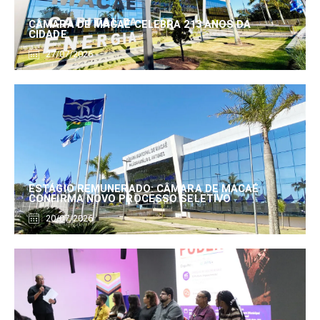
CÂMARA DE MACAÉ CELEBRA 213 ANOS DA
CIDADE
27/07/2026
ESTÁGIO REMUNERADO: CÂMARA DE MACAÉ
CONFIRMA NOVO PROCESSO SELETIVO
20/07/2026