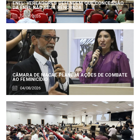
ENEL: VEREADORES DEFENDEM QUE CONCESSÃO
DA ENEL NÃO SEJA RENOVADA
04/08/2026
CÂMARA DE MACAÉ PLANEJA AÇÕES DE COMBATE
AO FEMINICÍDIO
04/08/2026