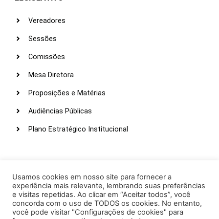
Vereadores
Sessões
Comissões
Mesa Diretora
Proposições e Matérias
Audiências Públicas
Plano Estratégico Institucional
LINKS ÚTEIS
Webmail
Usamos cookies em nosso site para fornecer a
experiência mais relevante, lembrando suas preferências
Intranet
e visitas repetidas. Ao clicar em “Aceitar todos”, você
concorda com o uso de TODOS os cookies. No entanto,
Administração
você pode visitar "Configurações de cookies" para