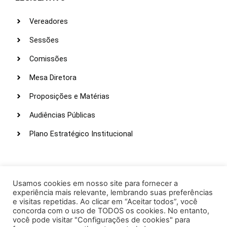
Vereadores
Sessões
Comissões
Mesa Diretora
Proposições e Matérias
Audiências Públicas
Plano Estratégico Institucional
LINKS ÚTEIS
Webmail
Usamos cookies em nosso site para fornecer a
experiência mais relevante, lembrando suas preferências
Intranet
e visitas repetidas. Ao clicar em “Aceitar todos”, você
concorda com o uso de TODOS os cookies. No entanto,
Administração
você pode visitar "Configurações de cookies" para