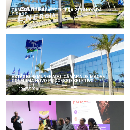
CÂMARA DE MACAÉ CELEBRA 213 ANOS DA
CIDADE
27/07/2026
ESTÁGIO REMUNERADO: CÂMARA DE MACAÉ
CONFIRMA NOVO PROCESSO SELETIVO
20/07/2026