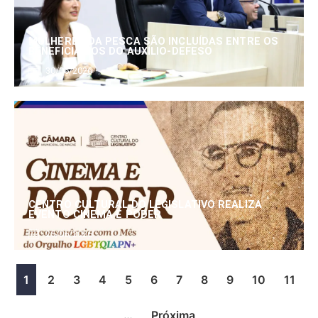
MULHERES DA PESCA SÃO INCLUÍDAS ENTRE OS
BENEFICIÁRIOS DO AUXÍLIO-DEFESO
30/06/2026
CENTRO CULTURAL DO LEGISLATIVO REALIZA
EVENTO CINEMA E PODER
25/06/2026
1
2
3
4
5
6
7
8
9
10
11
…
Próxima