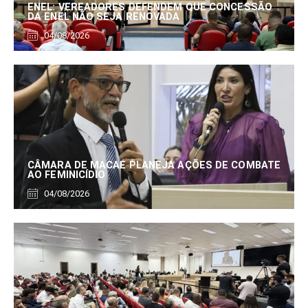
ENEL: VEREADORES DEFENDEM QUE CONCESSÃO
DA ENEL NÃO SEJA RENOVADA
04/08/2026
CÂMARA DE MACAÉ PLANEJA AÇÕES DE COMBATE
AO FEMINICÍDIO
04/08/2026