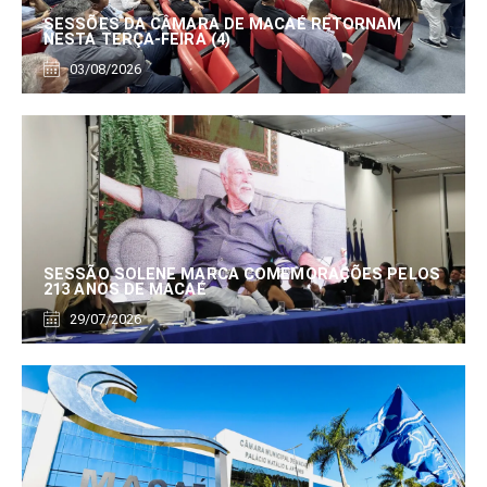
SESSÕES DA CÂMARA DE MACAÉ RETORNAM
NESTA TERÇA-FEIRA (4)
03/08/2026
SESSÃO SOLENE MARCA COMEMORAÇÕES PELOS
213 ANOS DE MACAÉ
29/07/2026