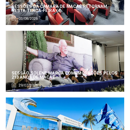
SESSÕES DA CÂMARA DE MACAÉ RETORNAM
NESTA TERÇA-FEIRA (4)
03/08/2026
SESSÃO SOLENE MARCA COMEMORAÇÕES PELOS
213 ANOS DE MACAÉ
29/07/2026