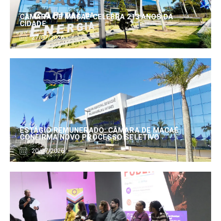
CÂMARA DE MACAÉ CELEBRA 213 ANOS DA
CIDADE
27/07/2026
ESTÁGIO REMUNERADO: CÂMARA DE MACAÉ
CONFIRMA NOVO PROCESSO SELETIVO
20/07/2026