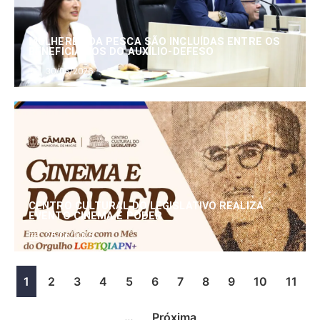
MULHERES DA PESCA SÃO INCLUÍDAS ENTRE OS
BENEFICIÁRIOS DO AUXÍLIO-DEFESO
30/06/2026
CENTRO CULTURAL DO LEGISLATIVO REALIZA
EVENTO CINEMA E PODER
25/06/2026
1
2
3
4
5
6
7
8
9
10
11
…
Próxima