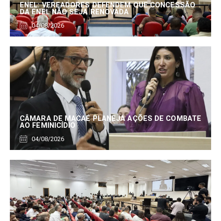
ENEL: VEREADORES DEFENDEM QUE CONCESSÃO
DA ENEL NÃO SEJA RENOVADA
04/08/2026
CÂMARA DE MACAÉ PLANEJA AÇÕES DE COMBATE
AO FEMINICÍDIO
04/08/2026