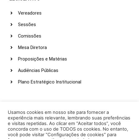
Vereadores
Sessões
Comissões
Mesa Diretora
Proposições e Matérias
Audiências Públicas
Plano Estratégico Institucional
LINKS ÚTEIS
Webmail
Usamos cookies em nosso site para fornecer a
experiência mais relevante, lembrando suas preferências
Intranet
e visitas repetidas. Ao clicar em “Aceitar todos”, você
concorda com o uso de TODOS os cookies. No entanto,
Administração
você pode visitar "Configurações de cookies" para