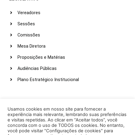
Vereadores
Sessões
Comissões
Mesa Diretora
Proposições e Matérias
Audiências Públicas
Plano Estratégico Institucional
LINKS ÚTEIS
Webmail
Usamos cookies em nosso site para fornecer a
experiência mais relevante, lembrando suas preferências
Intranet
e visitas repetidas. Ao clicar em “Aceitar todos”, você
concorda com o uso de TODOS os cookies. No entanto,
Administração
você pode visitar "Configurações de cookies" para