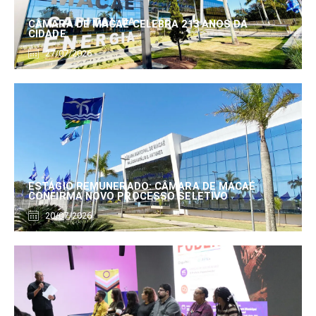
CÂMARA DE MACAÉ CELEBRA 213 ANOS DA
CIDADE
27/07/2026
ESTÁGIO REMUNERADO: CÂMARA DE MACAÉ
CONFIRMA NOVO PROCESSO SELETIVO
20/07/2026