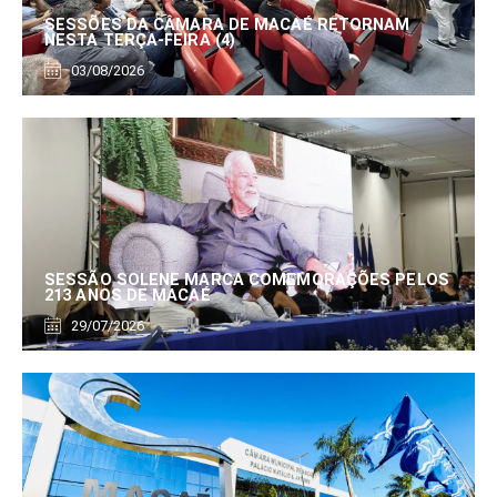
SESSÕES DA CÂMARA DE MACAÉ RETORNAM
NESTA TERÇA-FEIRA (4)
03/08/2026
SESSÃO SOLENE MARCA COMEMORAÇÕES PELOS
213 ANOS DE MACAÉ
29/07/2026