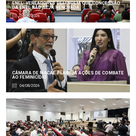
ENEL: VEREADORES DEFENDEM QUE CONCESSÃO
DA ENEL NÃO SEJA RENOVADA
04/08/2026
CÂMARA DE MACAÉ PLANEJA AÇÕES DE COMBATE
AO FEMINICÍDIO
04/08/2026