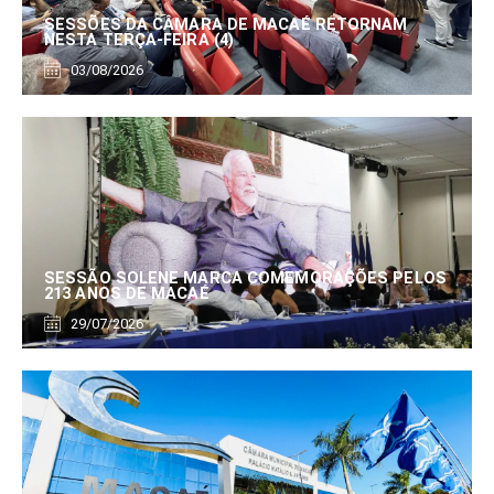
SESSÕES DA CÂMARA DE MACAÉ RETORNAM
NESTA TERÇA-FEIRA (4)
03/08/2026
SESSÃO SOLENE MARCA COMEMORAÇÕES PELOS
213 ANOS DE MACAÉ
29/07/2026