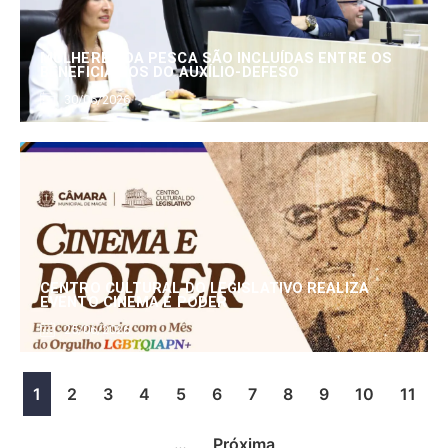
MULHERES DA PESCA SÃO INCLUÍDAS ENTRE OS
BENEFICIÁRIOS DO AUXÍLIO-DEFESO
30/06/2026
CENTRO CULTURAL DO LEGISLATIVO REALIZA
EVENTO CINEMA E PODER
25/06/2026
1
2
3
4
5
6
7
8
9
10
11
…
Próxima