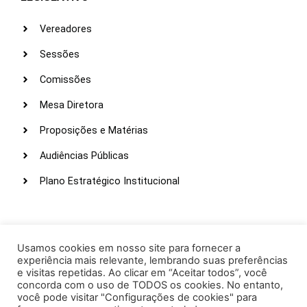
Vereadores
Sessões
Comissões
Mesa Diretora
Proposições e Matérias
Audiências Públicas
Plano Estratégico Institucional
LINKS ÚTEIS
Webmail
Usamos cookies em nosso site para fornecer a
experiência mais relevante, lembrando suas preferências
Intranet
e visitas repetidas. Ao clicar em “Aceitar todos”, você
concorda com o uso de TODOS os cookies. No entanto,
Administração
você pode visitar "Configurações de cookies" para