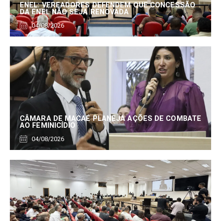
ENEL: VEREADORES DEFENDEM QUE CONCESSÃO
DA ENEL NÃO SEJA RENOVADA
04/08/2026
CÂMARA DE MACAÉ PLANEJA AÇÕES DE COMBATE
AO FEMINICÍDIO
04/08/2026