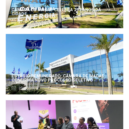
CÂMARA DE MACAÉ CELEBRA 213 ANOS DA
CIDADE
27/07/2026
ESTÁGIO REMUNERADO: CÂMARA DE MACAÉ
CONFIRMA NOVO PROCESSO SELETIVO
20/07/2026