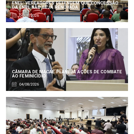
ENEL: VEREADORES DEFENDEM QUE CONCESSÃO
DA ENEL NÃO SEJA RENOVADA
04/08/2026
CÂMARA DE MACAÉ PLANEJA AÇÕES DE COMBATE
AO FEMINICÍDIO
04/08/2026