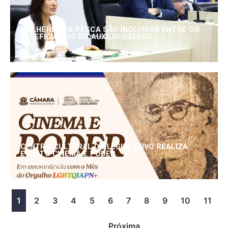
MULHERES DA PESCA SÃO INCLUÍDAS ENTRE OS
BENEFICIÁRIOS DO AUXÍLIO-DEFESO
30/06/2026
CENTRO CULTURAL DO LEGISLATIVO REALIZA
EVENTO CINEMA E PODER
25/06/2026
1
2
3
4
5
6
7
8
9
10
11
…
Próxima