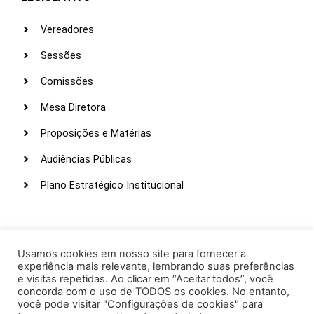
Vereadores
Sessões
Comissões
Mesa Diretora
Proposições e Matérias
Audiências Públicas
Plano Estratégico Institucional
LINKS ÚTEIS
Webmail
Usamos cookies em nosso site para fornecer a
experiência mais relevante, lembrando suas preferências
Intranet
e visitas repetidas. Ao clicar em “Aceitar todos”, você
concorda com o uso de TODOS os cookies. No entanto,
Administração
você pode visitar "Configurações de cookies" para