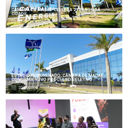
CÂMARA DE MACAÉ CELEBRA 213 ANOS DA
CIDADE
27/07/2026
ESTÁGIO REMUNERADO: CÂMARA DE MACAÉ
CONFIRMA NOVO PROCESSO SELETIVO
20/07/2026