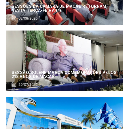
SESSÕES DA CÂMARA DE MACAÉ RETORNAM
NESTA TERÇA-FEIRA (4)
03/08/2026
SESSÃO SOLENE MARCA COMEMORAÇÕES PELOS
213 ANOS DE MACAÉ
29/07/2026