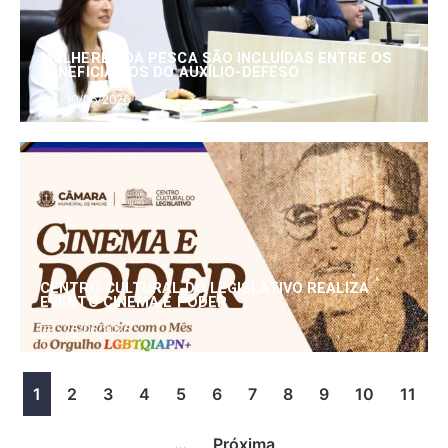
MULHERES DA PESCA SÃO INCLUÍDAS ENTRE OS
BENEFICIÁRIOS DO AUXÍLIO-DEFESO
30/06/2026
CENTRO CULTURAL DO LEGISLATIVO REALIZA
EVENTO CINEMA E PODER
25/06/2026
1
2
3
4
5
6
7
8
9
10
11
…
Próxima