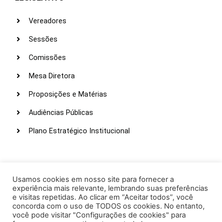
Vereadores
Sessões
Comissões
Mesa Diretora
Proposições e Matérias
Audiências Públicas
Plano Estratégico Institucional
LINKS ÚTEIS
Webmail
Usamos cookies em nosso site para fornecer a
experiência mais relevante, lembrando suas preferências
Intranet
e visitas repetidas. Ao clicar em “Aceitar todos”, você
concorda com o uso de TODOS os cookies. No entanto,
Administração
você pode visitar "Configurações de cookies" para