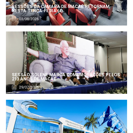
SESSÕES DA CÂMARA DE MACAÉ RETORNAM
NESTA TERÇA-FEIRA (4)
03/08/2026
SESSÃO SOLENE MARCA COMEMORAÇÕES PELOS
213 ANOS DE MACAÉ
29/07/2026