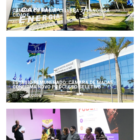
CÂMARA DE MACAÉ CELEBRA 213 ANOS DA
CIDADE
27/07/2026
ESTÁGIO REMUNERADO: CÂMARA DE MACAÉ
CONFIRMA NOVO PROCESSO SELETIVO
20/07/2026