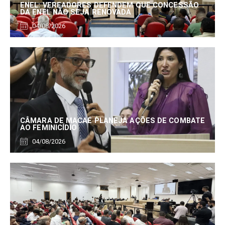
ENEL: VEREADORES DEFENDEM QUE CONCESSÃO
DA ENEL NÃO SEJA RENOVADA
04/08/2026
CÂMARA DE MACAÉ PLANEJA AÇÕES DE COMBATE
AO FEMINICÍDIO
04/08/2026