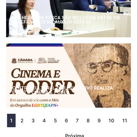
MULHERES DA PESCA SÃO INCLUÍDAS ENTRE OS
BENEFICIÁRIOS DO AUXÍLIO-DEFESO
30/06/2026
CENTRO CULTURAL DO LEGISLATIVO REALIZA
EVENTO CINEMA E PODER
25/06/2026
1
2
3
4
5
6
7
8
9
10
11
…
Próxima