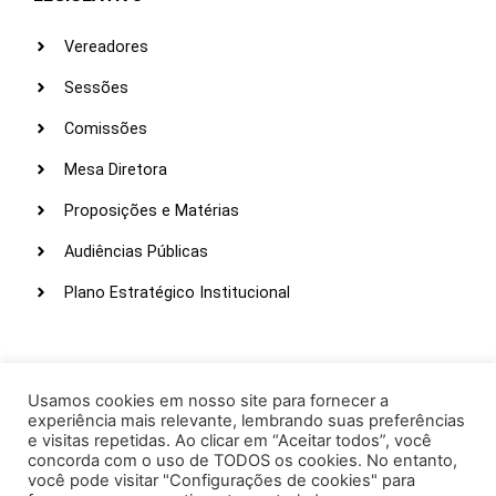
Vereadores
Sessões
Comissões
Mesa Diretora
Proposições e Matérias
Audiências Públicas
Plano Estratégico Institucional
LINKS ÚTEIS
Webmail
Usamos cookies em nosso site para fornecer a
experiência mais relevante, lembrando suas preferências
Intranet
e visitas repetidas. Ao clicar em “Aceitar todos”, você
concorda com o uso de TODOS os cookies. No entanto,
Administração
você pode visitar "Configurações de cookies" para