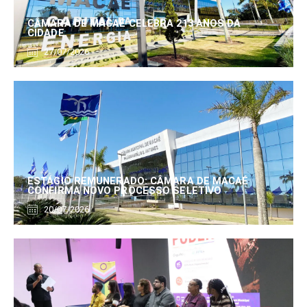
CÂMARA DE MACAÉ CELEBRA 213 ANOS DA
CIDADE
27/07/2026
ESTÁGIO REMUNERADO: CÂMARA DE MACAÉ
CONFIRMA NOVO PROCESSO SELETIVO
20/07/2026