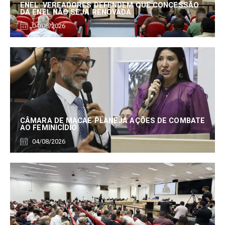
ENEL: VEREADORES DEFENDEM QUE CONCESSÃO
DA ENEL NÃO SEJA RENOVADA
04/08/2026
CÂMARA DE MACAÉ PLANEJA AÇÕES DE COMBATE
AO FEMINICÍDIO
04/08/2026