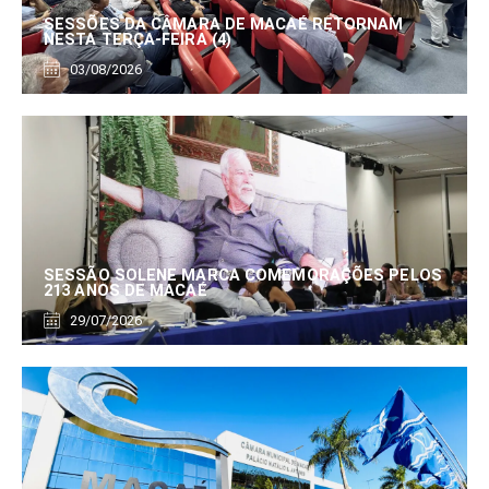
SESSÕES DA CÂMARA DE MACAÉ RETORNAM
NESTA TERÇA-FEIRA (4)
03/08/2026
SESSÃO SOLENE MARCA COMEMORAÇÕES PELOS
213 ANOS DE MACAÉ
29/07/2026