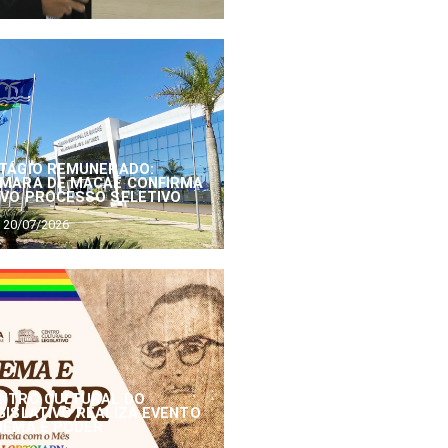
TÁGIO REMUNERADO:
MARA DE MACAÉ CONFIRMA
VO PROCESSO SELETIVO
20/07/2026
NTRO CULTURAL DO
GISLATIVO REALIZA EVENTO
NEMA E PODER