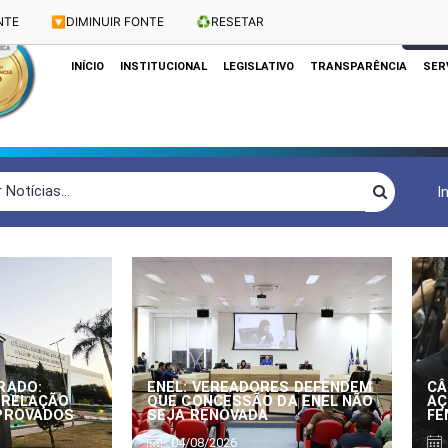
NTE
🔽
DIMINUIR FONTE
♻️
RESETAR
Dias e Horários das Sessões: Terças e Quartas às 10h
CLIQUE
INÍCIO
INSTITUCIONAL
LEGISLATIVO
TRANSPARÊNCIA
SER
I
RADO:
ENEL: VEREADORES DEFENDEM
CÂ
 RELAÇÃO
QUE CONCESSÃO DA ENEL NÃO
AÇ
APROVADOS
SEJA RENOVADA
FE
04/08/2026