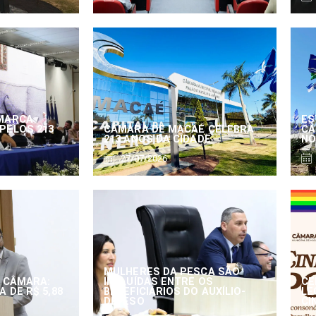
MARCA
ES
PELOS 213
CÂMARA DE MACAÉ CELEBRA
CÂ
213 ANOS DA CIDADE
NO
27/07/2026
MULHERES DA PESCA SÃO
 CÂMARA:
INCLUÍDAS ENTRE OS
CE
 DE R$ 5,88
BENEFICIÁRIOS DO AUXÍLIO-
LE
DEFESO
CI