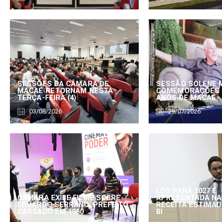
SESSÕES DA CÂMARA DE
SESSÃO SOLENE 
MACAÉ RETORNAM NESTA
COMEMORAÇÕES 
TERÇA-FEIRA (4)
ANOS DE MACAÉ
03/08/2026
29/07/2026
LDO PARA 2027 É
CÂMARA EXIBE FILME SOBRE
APRESENTADA NA
EDUARDO SERRANO, PREFEITO
RECEITA ESTIMADA
CASSADO EM 1960
BI