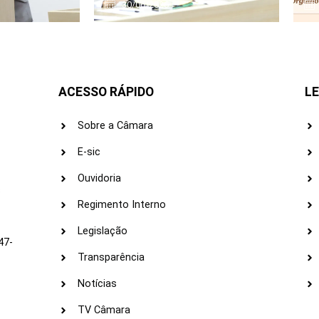
30/06/2026
ACESSO RÁPIDO
LE
Sobre a Câmara
E-sic
Ouvidoria
s
Regimento Interno
Legislação
47-
Transparência
Notícias
TV Câmara
LI