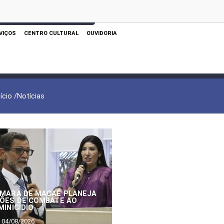
 AQUI PARA REALIZAR SUA PESQUISA
VIÇOS
CENTRO CULTURAL
OUVIDORIA
nício /
Notícias
MARA DE MACAÉ PLANEJA
ÕES DE COMBATE AO
MINICÍDIO
04/08/2026