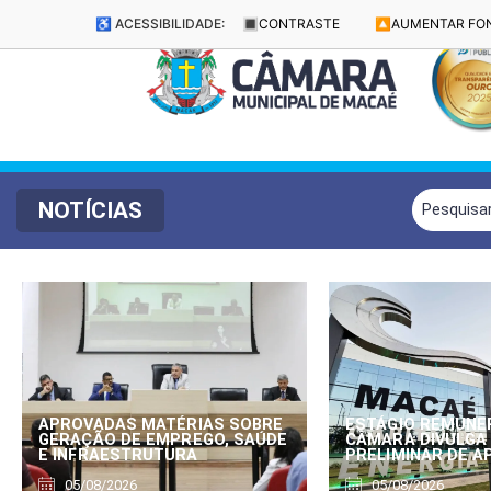
♿ ACESSIBILIDADE:
🔳
CONTRASTE
🔼
AUMENTAR FO
NOTÍCIAS
APROVADAS MATÉRIAS SOBRE
ESTÁGIO REMUNE
GERAÇÃO DE EMPREGO, SAÚDE
CÂMARA DIVULGA
E INFRAESTRUTURA
PRELIMINAR DE 
05/08/2026
05/08/2026