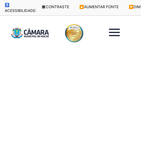
♿
🔳
CONTRASTE
🔼
AUMENTAR FONTE
🔽
DIM
ACESSIBILIDADE: