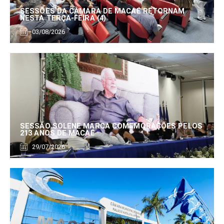
SESSÕES DA CÂMARA DE MACAÉ RETORNAM
NESTA TERÇA-FEIRA (4)
03/08/2026
SESSÃO SOLENE MARCA COMEMORAÇÕES PELOS
213 ANOS DE MACAÉ
29/07/2026