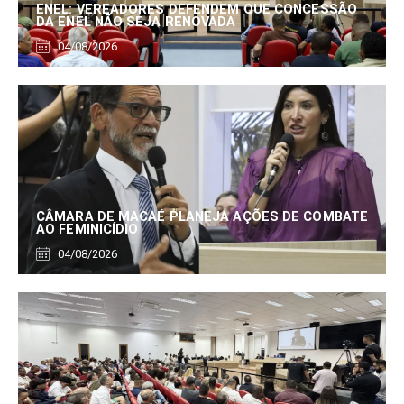
ENEL: VEREADORES DEFENDEM QUE CONCESSÃO
DA ENEL NÃO SEJA RENOVADA
04/08/2026
CÂMARA DE MACAÉ PLANEJA AÇÕES DE COMBATE
AO FEMINICÍDIO
04/08/2026