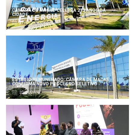
CÂMARA DE MACAÉ CELEBRA 213 ANOS DA
CIDADE
27/07/2026
ESTÁGIO REMUNERADO: CÂMARA DE MACAÉ
CONFIRMA NOVO PROCESSO SELETIVO
20/07/2026