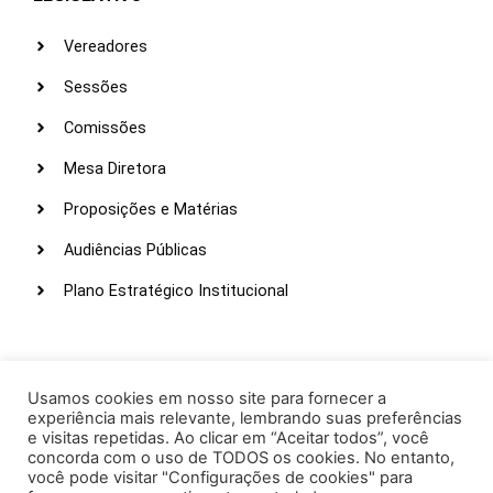
Vereadores
Sessões
Comissões
Mesa Diretora
Proposições e Matérias
Audiências Públicas
Plano Estratégico Institucional
LINKS ÚTEIS
Webmail
Usamos cookies em nosso site para fornecer a
experiência mais relevante, lembrando suas preferências
Intranet
e visitas repetidas. Ao clicar em “Aceitar todos”, você
concorda com o uso de TODOS os cookies. No entanto,
Administração
você pode visitar "Configurações de cookies" para