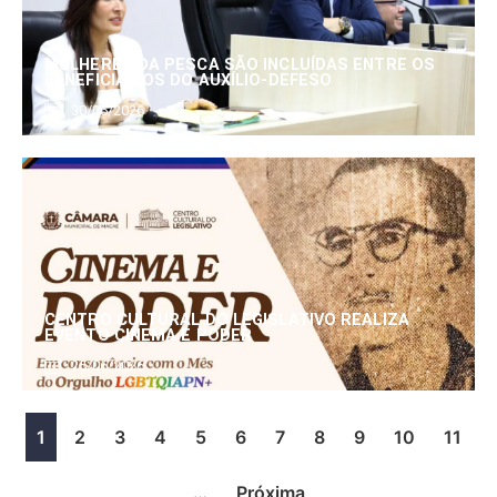
MULHERES DA PESCA SÃO INCLUÍDAS ENTRE OS
BENEFICIÁRIOS DO AUXÍLIO-DEFESO
30/06/2026
CENTRO CULTURAL DO LEGISLATIVO REALIZA
EVENTO CINEMA E PODER
25/06/2026
1
2
3
4
5
6
7
8
9
10
11
…
Próxima