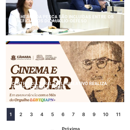
MULHERES DA PESCA SÃO INCLUÍDAS ENTRE OS
BENEFICIÁRIOS DO AUXÍLIO-DEFESO
30/06/2026
CENTRO CULTURAL DO LEGISLATIVO REALIZA
EVENTO CINEMA E PODER
25/06/2026
1
2
3
4
5
6
7
8
9
10
11
…
Próxima