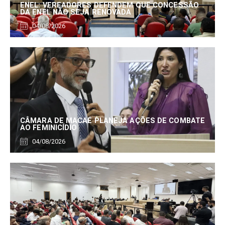
ENEL: VEREADORES DEFENDEM QUE CONCESSÃO
DA ENEL NÃO SEJA RENOVADA
04/08/2026
CÂMARA DE MACAÉ PLANEJA AÇÕES DE COMBATE
AO FEMINICÍDIO
04/08/2026