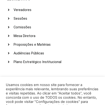
Vereadores
Sessões
Comissões
Mesa Diretora
Proposições e Matérias
Audiências Públicas
Plano Estratégico Institucional
LINKS ÚTEIS
Webmail
Usamos cookies em nosso site para fornecer a
experiência mais relevante, lembrando suas preferências
Intranet
e visitas repetidas. Ao clicar em “Aceitar todos”, você
concorda com o uso de TODOS os cookies. No entanto,
Administração
você pode visitar "Configurações de cookies" para