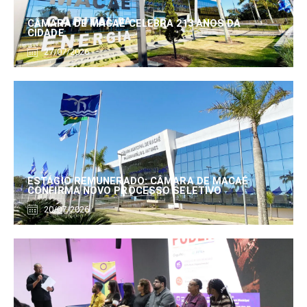
CÂMARA DE MACAÉ CELEBRA 213 ANOS DA
CIDADE
27/07/2026
ESTÁGIO REMUNERADO: CÂMARA DE MACAÉ
CONFIRMA NOVO PROCESSO SELETIVO
20/07/2026