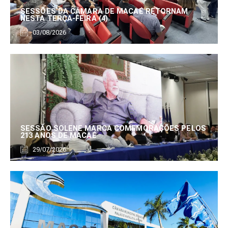
SESSÕES DA CÂMARA DE MACAÉ RETORNAM
NESTA TERÇA-FEIRA (4)
03/08/2026
SESSÃO SOLENE MARCA COMEMORAÇÕES PELOS
213 ANOS DE MACAÉ
29/07/2026