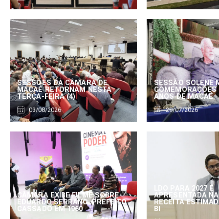
SESSÕES DA CÂMARA DE
SESSÃO SOLENE 
MACAÉ RETORNAM NESTA
COMEMORAÇÕES 
TERÇA-FEIRA (4)
ANOS DE MACAÉ
03/08/2026
29/07/2026
LDO PARA 2027 É
CÂMARA EXIBE FILME SOBRE
APRESENTADA NA
EDUARDO SERRANO, PREFEITO
RECEITA ESTIMADA
CASSADO EM 1960
BI