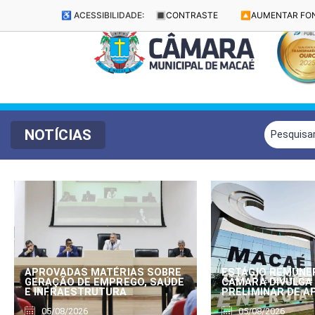
♿ ACESSIBILIDADE:
🔳
CONTRASTE
🔼
AUMENTAR FO
NOTÍCIAS
APROVADAS MATÉRIAS SOBRE
ESTÁGIO REMUNE
GERAÇÃO DE EMPREGO, SAÚDE
CÂMARA DIVULGA
E INFRAESTRUTURA
PRELIMINAR DE 
05/08/2026
05/08/2026