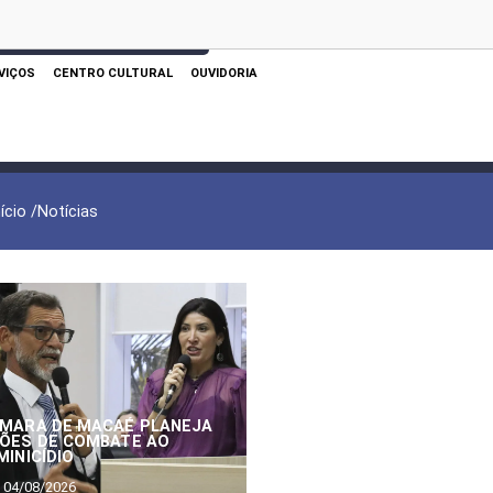
 AQUI PARA REALIZAR SUA PESQUISA
VIÇOS
CENTRO CULTURAL
OUVIDORIA
nício /
Notícias
MARA DE MACAÉ PLANEJA
ÕES DE COMBATE AO
MINICÍDIO
04/08/2026