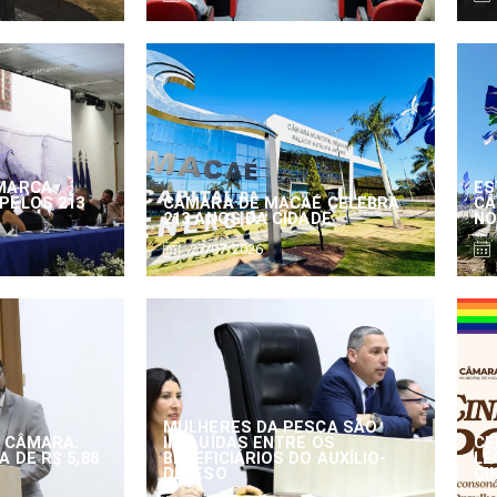
MARCA
ES
PELOS 213
CÂMARA DE MACAÉ CELEBRA
CÂ
213 ANOS DA CIDADE
NO
27/07/2026
MULHERES DA PESCA SÃO
 CÂMARA:
INCLUÍDAS ENTRE OS
CE
 DE R$ 5,88
BENEFICIÁRIOS DO AUXÍLIO-
LE
DEFESO
CI