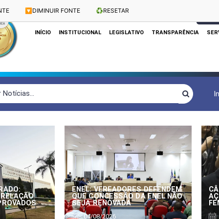
NTE
🔽
DIMINUIR FONTE
♻️
RESETAR
Dias e Horários das Sessões: Terças e Quartas às 10h
CLIQUE
INÍCIO
INSTITUCIONAL
LEGISLATIVO
TRANSPARÊNCIA
SER
I
RADO:
ENEL: VEREADORES DEFENDEM
CÂ
 RELAÇÃO
QUE CONCESSÃO DA ENEL NÃO
AÇ
APROVADOS
SEJA RENOVADA
FE
04/08/2026