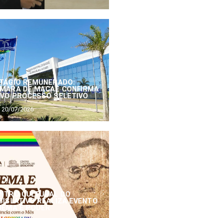
TÁGIO REMUNERADO:
MARA DE MACAÉ CONFIRMA
VO PROCESSO SELETIVO
20/07/2026
NTRO CULTURAL DO
GISLATIVO REALIZA EVENTO
NEMA E PODER