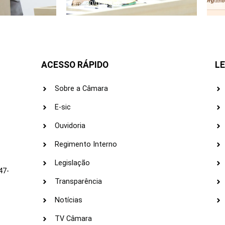
30/06/2026
ACESSO RÁPIDO
LE
Sobre a Câmara
E-sic
Ouvidoria
s
Regimento Interno
Legislação
47-
Transparência
Notícias
TV Câmara
LI