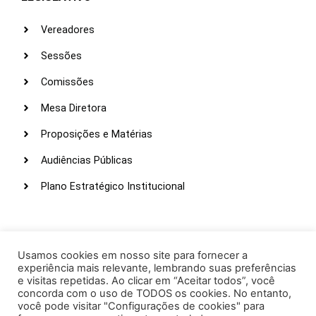
Vereadores
Sessões
Comissões
Mesa Diretora
Proposições e Matérias
Audiências Públicas
Plano Estratégico Institucional
LINKS ÚTEIS
Webmail
Usamos cookies em nosso site para fornecer a
experiência mais relevante, lembrando suas preferências
Intranet
e visitas repetidas. Ao clicar em “Aceitar todos”, você
concorda com o uso de TODOS os cookies. No entanto,
Administração
você pode visitar "Configurações de cookies" para