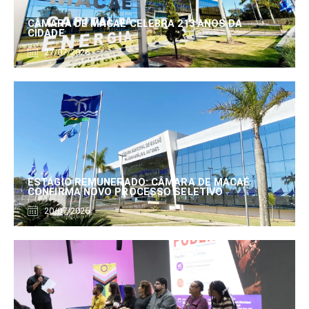
CÂMARA DE MACAÉ CELEBRA 213 ANOS DA
CIDADE
27/07/2026
ESTÁGIO REMUNERADO: CÂMARA DE MACAÉ
CONFIRMA NOVO PROCESSO SELETIVO
20/07/2026