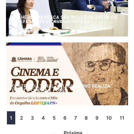
MULHERES DA PESCA SÃO INCLUÍDAS ENTRE OS
BENEFICIÁRIOS DO AUXÍLIO-DEFESO
30/06/2026
CENTRO CULTURAL DO LEGISLATIVO REALIZA
EVENTO CINEMA E PODER
25/06/2026
1
2
3
4
5
6
7
8
9
10
11
…
Próxima