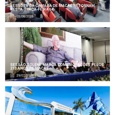
SESSÕES DA CÂMARA DE MACAÉ RETORNAM
NESTA TERÇA-FEIRA (4)
03/08/2026
SESSÃO SOLENE MARCA COMEMORAÇÕES PELOS
213 ANOS DE MACAÉ
29/07/2026