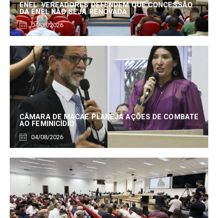
ENEL: VEREADORES DEFENDEM QUE CONCESSÃO
DA ENEL NÃO SEJA RENOVADA
04/08/2026
CÂMARA DE MACAÉ PLANEJA AÇÕES DE COMBATE
AO FEMINICÍDIO
04/08/2026