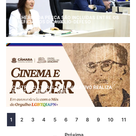
MULHERES DA PESCA SÃO INCLUÍDAS ENTRE OS
BENEFICIÁRIOS DO AUXÍLIO-DEFESO
30/06/2026
CENTRO CULTURAL DO LEGISLATIVO REALIZA
EVENTO CINEMA E PODER
25/06/2026
1
2
3
4
5
6
7
8
9
10
11
…
Próxima