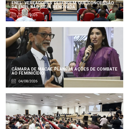
ENEL: VEREADORES DEFENDEM QUE CONCESSÃO
DA ENEL NÃO SEJA RENOVADA
04/08/2026
CÂMARA DE MACAÉ PLANEJA AÇÕES DE COMBATE
AO FEMINICÍDIO
04/08/2026