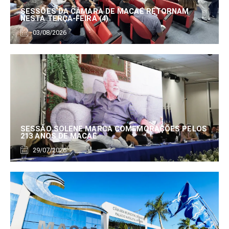
SESSÕES DA CÂMARA DE MACAÉ RETORNAM
NESTA TERÇA-FEIRA (4)
03/08/2026
SESSÃO SOLENE MARCA COMEMORAÇÕES PELOS
213 ANOS DE MACAÉ
29/07/2026