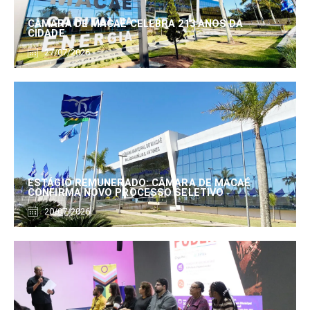
CÂMARA DE MACAÉ CELEBRA 213 ANOS DA
CIDADE
27/07/2026
ESTÁGIO REMUNERADO: CÂMARA DE MACAÉ
CONFIRMA NOVO PROCESSO SELETIVO
20/07/2026