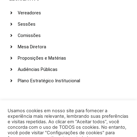
Vereadores
Sessões
Comissões
Mesa Diretora
Proposições e Matérias
Audiências Públicas
Plano Estratégico Institucional
LINKS ÚTEIS
Webmail
Usamos cookies em nosso site para fornecer a
experiência mais relevante, lembrando suas preferências
Intranet
e visitas repetidas. Ao clicar em “Aceitar todos”, você
concorda com o uso de TODOS os cookies. No entanto,
Administração
você pode visitar "Configurações de cookies" para