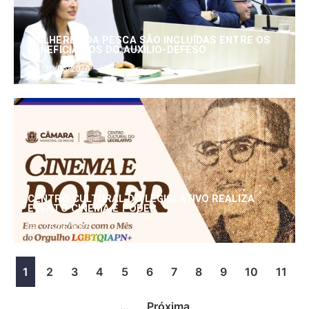
MULHERES DA PESCA SÃO INCLUÍDAS ENTRE OS
BENEFICIÁRIOS DO AUXÍLIO-DEFESO
30/06/2026
CENTRO CULTURAL DO LEGISLATIVO REALIZA
EVENTO CINEMA E PODER
25/06/2026
1
2
3
4
5
6
7
8
9
10
11
…
Próxima