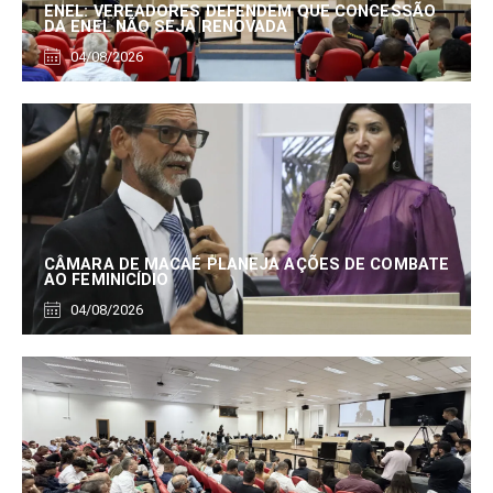
ENEL: VEREADORES DEFENDEM QUE CONCESSÃO
DA ENEL NÃO SEJA RENOVADA
04/08/2026
CÂMARA DE MACAÉ PLANEJA AÇÕES DE COMBATE
AO FEMINICÍDIO
04/08/2026