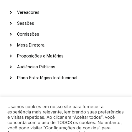
Vereadores
Sessões
Comissões
Mesa Diretora
Proposições e Matérias
Audiências Públicas
Plano Estratégico Institucional
LINKS ÚTEIS
Webmail
Usamos cookies em nosso site para fornecer a
experiência mais relevante, lembrando suas preferências
Intranet
e visitas repetidas. Ao clicar em “Aceitar todos”, você
concorda com o uso de TODOS os cookies. No entanto,
Administração
você pode visitar "Configurações de cookies" para