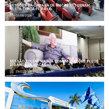
SESSÕES DA CÂMARA DE MACAÉ RETORNAM
NESTA TERÇA-FEIRA (4)
03/08/2026
SESSÃO SOLENE MARCA COMEMORAÇÕES PELOS
213 ANOS DE MACAÉ
29/07/2026