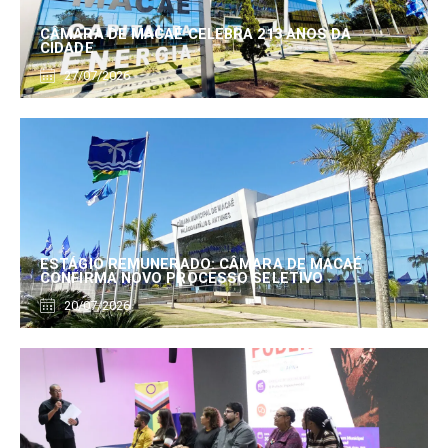
CÂMARA DE MACAÉ CELEBRA 213 ANOS DA
CIDADE
27/07/2026
ESTÁGIO REMUNERADO: CÂMARA DE MACAÉ
CONFIRMA NOVO PROCESSO SELETIVO
20/07/2026