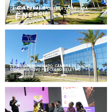
CÂMARA DE MACAÉ CELEBRA 213 ANOS DA
CIDADE
27/07/2026
ESTÁGIO REMUNERADO: CÂMARA DE MACAÉ
CONFIRMA NOVO PROCESSO SELETIVO
20/07/2026