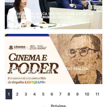
MULHERES DA PESCA SÃO INCLUÍDAS ENTRE OS
BENEFICIÁRIOS DO AUXÍLIO-DEFESO
30/06/2026
CENTRO CULTURAL DO LEGISLATIVO REALIZA
EVENTO CINEMA E PODER
25/06/2026
1
2
3
4
5
6
7
8
9
10
11
…
Próxima