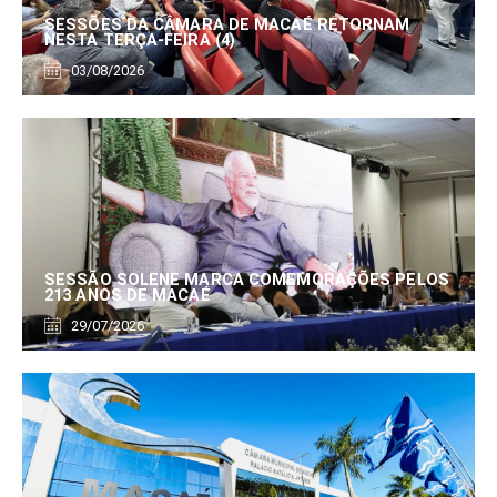
SESSÕES DA CÂMARA DE MACAÉ RETORNAM
NESTA TERÇA-FEIRA (4)
03/08/2026
SESSÃO SOLENE MARCA COMEMORAÇÕES PELOS
213 ANOS DE MACAÉ
29/07/2026