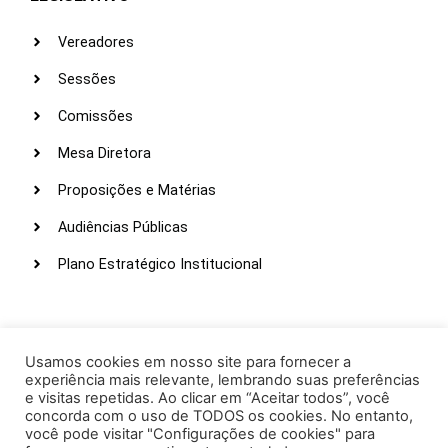
Vereadores
Sessões
Comissões
Mesa Diretora
Proposições e Matérias
Audiências Públicas
Plano Estratégico Institucional
LINKS ÚTEIS
Webmail
Usamos cookies em nosso site para fornecer a
experiência mais relevante, lembrando suas preferências
Intranet
e visitas repetidas. Ao clicar em “Aceitar todos”, você
concorda com o uso de TODOS os cookies. No entanto,
Administração
você pode visitar "Configurações de cookies" para