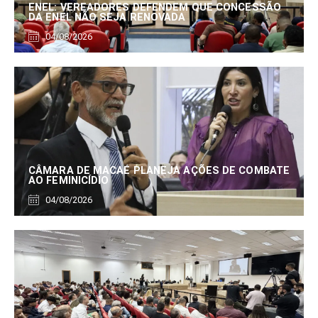
ENEL: VEREADORES DEFENDEM QUE CONCESSÃO
DA ENEL NÃO SEJA RENOVADA
04/08/2026
CÂMARA DE MACAÉ PLANEJA AÇÕES DE COMBATE
AO FEMINICÍDIO
04/08/2026