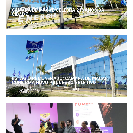
CÂMARA DE MACAÉ CELEBRA 213 ANOS DA
CIDADE
27/07/2026
ESTÁGIO REMUNERADO: CÂMARA DE MACAÉ
CONFIRMA NOVO PROCESSO SELETIVO
20/07/2026