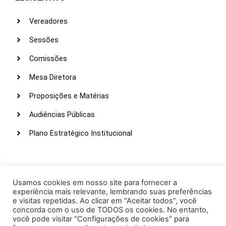
Vereadores
Sessões
Comissões
Mesa Diretora
Proposições e Matérias
Audiências Públicas
Plano Estratégico Institucional
LINKS ÚTEIS
Webmail
Usamos cookies em nosso site para fornecer a
experiência mais relevante, lembrando suas preferências
Intranet
e visitas repetidas. Ao clicar em “Aceitar todos”, você
concorda com o uso de TODOS os cookies. No entanto,
Administração
você pode visitar "Configurações de cookies" para