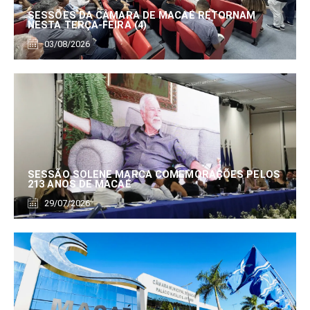
SESSÕES DA CÂMARA DE MACAÉ RETORNAM
NESTA TERÇA-FEIRA (4)
03/08/2026
SESSÃO SOLENE MARCA COMEMORAÇÕES PELOS
213 ANOS DE MACAÉ
29/07/2026