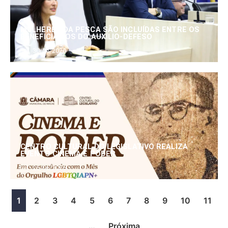
MULHERES DA PESCA SÃO INCLUÍDAS ENTRE OS
BENEFICIÁRIOS DO AUXÍLIO-DEFESO
30/06/2026
CENTRO CULTURAL DO LEGISLATIVO REALIZA
EVENTO CINEMA E PODER
25/06/2026
1
2
3
4
5
6
7
8
9
10
11
…
Próxima