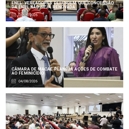
ENEL: VEREADORES DEFENDEM QUE CONCESSÃO
DA ENEL NÃO SEJA RENOVADA
04/08/2026
CÂMARA DE MACAÉ PLANEJA AÇÕES DE COMBATE
AO FEMINICÍDIO
04/08/2026