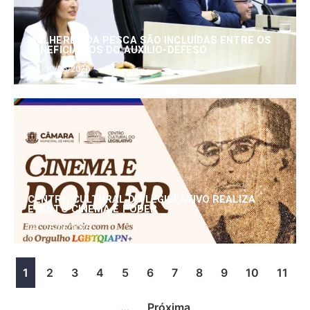
MULHERES DA PESCA SÃO INCLUÍDAS ENTRE OS
BENEFICIÁRIOS DO AUXÍLIO-DEFESO
30/06/2026
CENTRO CULTURAL DO LEGISLATIVO REALIZA
EVENTO CINEMA E PODER
25/06/2026
1
2
3
4
5
6
7
8
9
10
11
…
Próxima