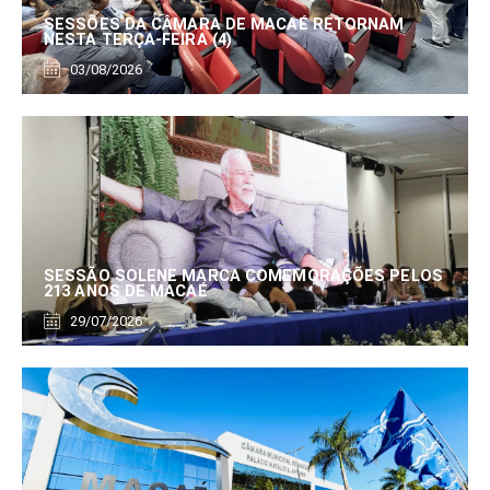
SESSÕES DA CÂMARA DE MACAÉ RETORNAM
NESTA TERÇA-FEIRA (4)
03/08/2026
SESSÃO SOLENE MARCA COMEMORAÇÕES PELOS
213 ANOS DE MACAÉ
29/07/2026