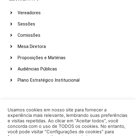
Vereadores
Sessões
Comissões
Mesa Diretora
Proposições e Matérias
Audiências Públicas
Plano Estratégico Institucional
LINKS ÚTEIS
Webmail
Usamos cookies em nosso site para fornecer a
experiência mais relevante, lembrando suas preferências
Intranet
e visitas repetidas. Ao clicar em “Aceitar todos”, você
concorda com o uso de TODOS os cookies. No entanto,
Administração
você pode visitar "Configurações de cookies" para