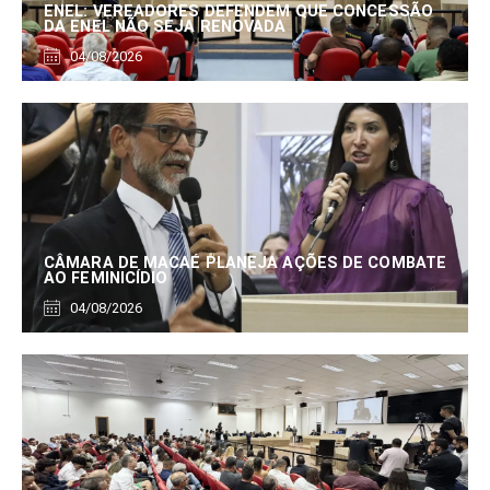
ENEL: VEREADORES DEFENDEM QUE CONCESSÃO
DA ENEL NÃO SEJA RENOVADA
04/08/2026
CÂMARA DE MACAÉ PLANEJA AÇÕES DE COMBATE
AO FEMINICÍDIO
04/08/2026