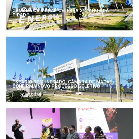
CÂMARA DE MACAÉ CELEBRA 213 ANOS DA
CIDADE
27/07/2026
ESTÁGIO REMUNERADO: CÂMARA DE MACAÉ
CONFIRMA NOVO PROCESSO SELETIVO
20/07/2026