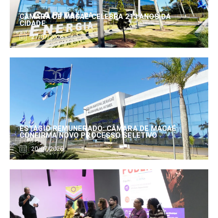
CÂMARA DE MACAÉ CELEBRA 213 ANOS DA
CIDADE
27/07/2026
ESTÁGIO REMUNERADO: CÂMARA DE MACAÉ
CONFIRMA NOVO PROCESSO SELETIVO
20/07/2026