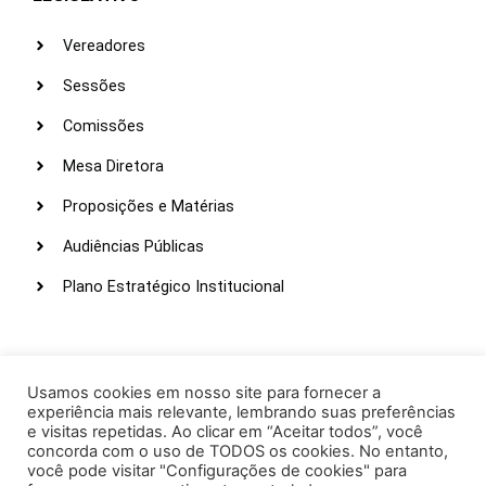
Vereadores
Sessões
Comissões
Mesa Diretora
Proposições e Matérias
Audiências Públicas
Plano Estratégico Institucional
LINKS ÚTEIS
Webmail
Usamos cookies em nosso site para fornecer a
experiência mais relevante, lembrando suas preferências
Intranet
e visitas repetidas. Ao clicar em “Aceitar todos”, você
concorda com o uso de TODOS os cookies. No entanto,
Administração
você pode visitar "Configurações de cookies" para