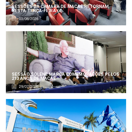
SESSÕES DA CÂMARA DE MACAÉ RETORNAM
NESTA TERÇA-FEIRA (4)
03/08/2026
SESSÃO SOLENE MARCA COMEMORAÇÕES PELOS
213 ANOS DE MACAÉ
29/07/2026