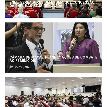
ENEL: VEREADORES DEFENDEM QUE CONCESSÃO
DA ENEL NÃO SEJA RENOVADA
04/08/2026
CÂMARA DE MACAÉ PLANEJA AÇÕES DE COMBATE
AO FEMINICÍDIO
04/08/2026