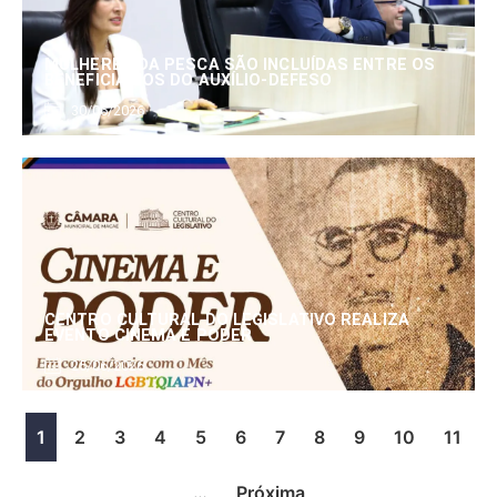
MULHERES DA PESCA SÃO INCLUÍDAS ENTRE OS
BENEFICIÁRIOS DO AUXÍLIO-DEFESO
30/06/2026
CENTRO CULTURAL DO LEGISLATIVO REALIZA
EVENTO CINEMA E PODER
25/06/2026
1
2
3
4
5
6
7
8
9
10
11
…
Próxima