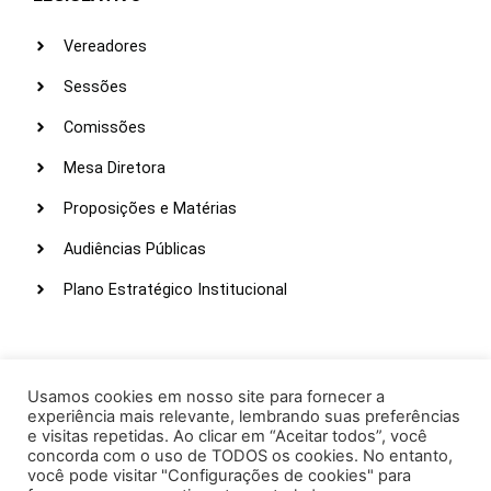
Vereadores
Sessões
Comissões
Mesa Diretora
Proposições e Matérias
Audiências Públicas
Plano Estratégico Institucional
LINKS ÚTEIS
Webmail
Usamos cookies em nosso site para fornecer a
experiência mais relevante, lembrando suas preferências
Intranet
e visitas repetidas. Ao clicar em “Aceitar todos”, você
concorda com o uso de TODOS os cookies. No entanto,
Administração
você pode visitar "Configurações de cookies" para