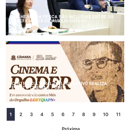
MULHERES DA PESCA SÃO INCLUÍDAS ENTRE OS
BENEFICIÁRIOS DO AUXÍLIO-DEFESO
30/06/2026
CENTRO CULTURAL DO LEGISLATIVO REALIZA
EVENTO CINEMA E PODER
25/06/2026
1
2
3
4
5
6
7
8
9
10
11
…
Próxima