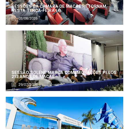
SESSÕES DA CÂMARA DE MACAÉ RETORNAM
NESTA TERÇA-FEIRA (4)
03/08/2026
SESSÃO SOLENE MARCA COMEMORAÇÕES PELOS
213 ANOS DE MACAÉ
29/07/2026