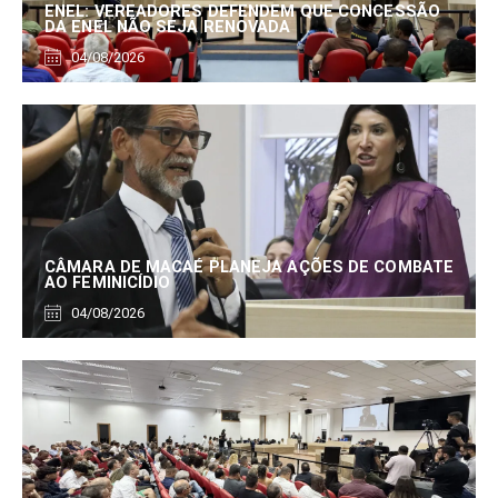
ENEL: VEREADORES DEFENDEM QUE CONCESSÃO
DA ENEL NÃO SEJA RENOVADA
04/08/2026
CÂMARA DE MACAÉ PLANEJA AÇÕES DE COMBATE
AO FEMINICÍDIO
04/08/2026