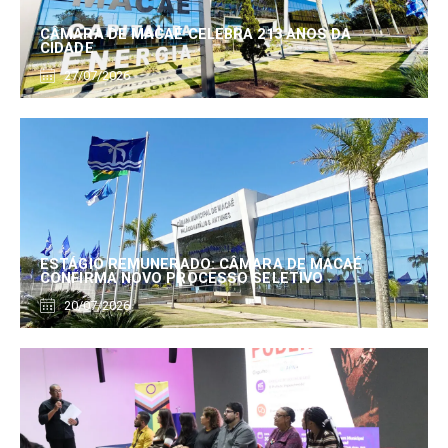
CÂMARA DE MACAÉ CELEBRA 213 ANOS DA
CIDADE
27/07/2026
ESTÁGIO REMUNERADO: CÂMARA DE MACAÉ
CONFIRMA NOVO PROCESSO SELETIVO
20/07/2026