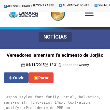
CONTRASTE
AUMENTAR FONTE
DIMINUI
ACESSIBILIDADE:
NOTÍCIAS
Vereadores lamentam falecimento de Jorjão
04/11/2015
12:31
acessoneweasy
Ouvir
⏹
Parar
 <span style="font-family: arial, helvetica, 
sans-serif; font-size: 14px; text-align: 
justify;">Presidente do PRB no 