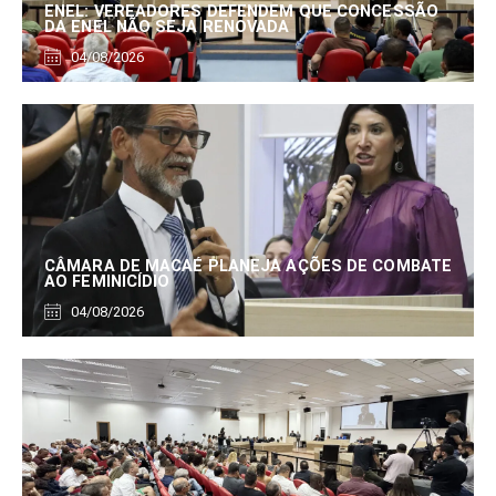
ENEL: VEREADORES DEFENDEM QUE CONCESSÃO
DA ENEL NÃO SEJA RENOVADA
04/08/2026
CÂMARA DE MACAÉ PLANEJA AÇÕES DE COMBATE
AO FEMINICÍDIO
04/08/2026