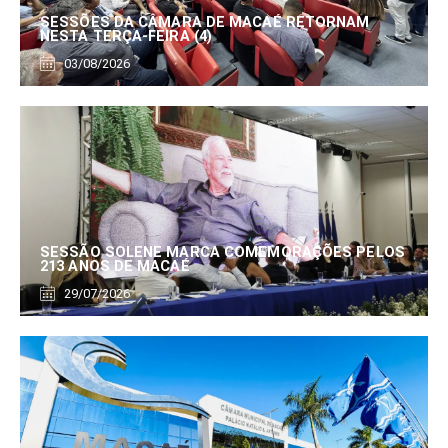
SESSÕES DA CÂMARA DE MACAÉ RETORNAM
NESTA TERÇA-FEIRA (4)
03/08/2026
SESSÃO SOLENE MARCA COMEMORAÇÕES PELOS
213 ANOS DE MACAÉ
29/07/2026