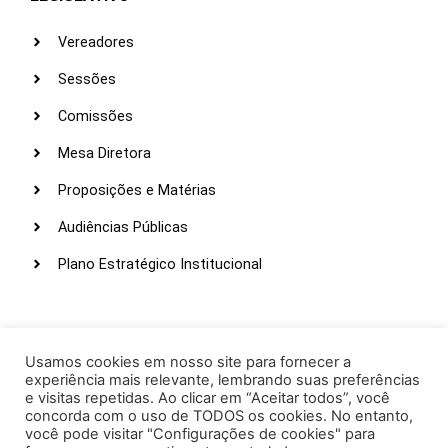
Vereadores
Sessões
Comissões
Mesa Diretora
Proposições e Matérias
Audiências Públicas
Plano Estratégico Institucional
LINKS ÚTEIS
Webmail
Usamos cookies em nosso site para fornecer a
experiência mais relevante, lembrando suas preferências
Intranet
e visitas repetidas. Ao clicar em “Aceitar todos”, você
concorda com o uso de TODOS os cookies. No entanto,
Administração
você pode visitar "Configurações de cookies" para