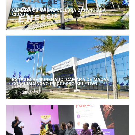
CÂMARA DE MACAÉ CELEBRA 213 ANOS DA
CIDADE
27/07/2026
ESTÁGIO REMUNERADO: CÂMARA DE MACAÉ
CONFIRMA NOVO PROCESSO SELETIVO
20/07/2026