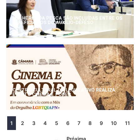
MULHERES DA PESCA SÃO INCLUÍDAS ENTRE OS
BENEFICIÁRIOS DO AUXÍLIO-DEFESO
30/06/2026
CENTRO CULTURAL DO LEGISLATIVO REALIZA
EVENTO CINEMA E PODER
25/06/2026
1
2
3
4
5
6
7
8
9
10
11
…
Próxima