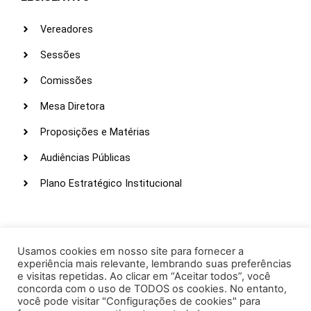
Vereadores
Sessões
Comissões
Mesa Diretora
Proposições e Matérias
Audiências Públicas
Plano Estratégico Institucional
LINKS ÚTEIS
Webmail
Usamos cookies em nosso site para fornecer a
experiência mais relevante, lembrando suas preferências
Intranet
e visitas repetidas. Ao clicar em “Aceitar todos”, você
concorda com o uso de TODOS os cookies. No entanto,
Administração
você pode visitar "Configurações de cookies" para