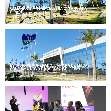
CÂMARA DE MACAÉ CELEBRA 213 ANOS DA
CIDADE
27/07/2026
ESTÁGIO REMUNERADO: CÂMARA DE MACAÉ
CONFIRMA NOVO PROCESSO SELETIVO
20/07/2026