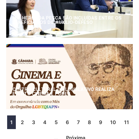
MULHERES DA PESCA SÃO INCLUÍDAS ENTRE OS
BENEFICIÁRIOS DO AUXÍLIO-DEFESO
30/06/2026
CENTRO CULTURAL DO LEGISLATIVO REALIZA
EVENTO CINEMA E PODER
25/06/2026
1
2
3
4
5
6
7
8
9
10
11
…
Próxima