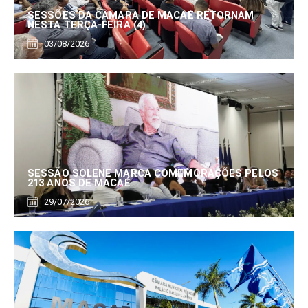
SESSÕES DA CÂMARA DE MACAÉ RETORNAM
NESTA TERÇA-FEIRA (4)
03/08/2026
SESSÃO SOLENE MARCA COMEMORAÇÕES PELOS
213 ANOS DE MACAÉ
29/07/2026