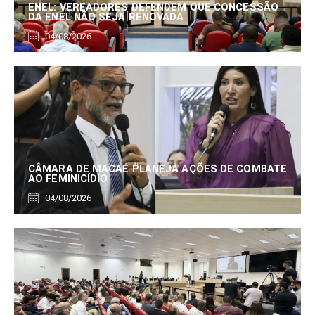
ENEL: VEREADORES DEFENDEM QUE CONCESSÃO
DA ENEL NÃO SEJA RENOVADA
04/08/2026
CÂMARA DE MACAÉ PLANEJA AÇÕES DE COMBATE
AO FEMINICÍDIO
04/08/2026