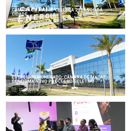
CÂMARA DE MACAÉ CELEBRA 213 ANOS DA
CIDADE
27/07/2026
ESTÁGIO REMUNERADO: CÂMARA DE MACAÉ
CONFIRMA NOVO PROCESSO SELETIVO
20/07/2026