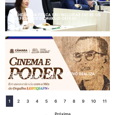
MULHERES DA PESCA SÃO INCLUÍDAS ENTRE OS
BENEFICIÁRIOS DO AUXÍLIO-DEFESO
30/06/2026
CENTRO CULTURAL DO LEGISLATIVO REALIZA
EVENTO CINEMA E PODER
25/06/2026
1
2
3
4
5
6
7
8
9
10
11
…
Próxima