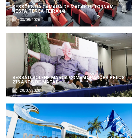
SESSÕES DA CÂMARA DE MACAÉ RETORNAM
NESTA TERÇA-FEIRA (4)
03/08/2026
SESSÃO SOLENE MARCA COMEMORAÇÕES PELOS
213 ANOS DE MACAÉ
29/07/2026