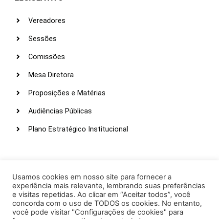
Vereadores
Sessões
Comissões
Mesa Diretora
Proposições e Matérias
Audiências Públicas
Plano Estratégico Institucional
LINKS ÚTEIS
Webmail
Usamos cookies em nosso site para fornecer a
experiência mais relevante, lembrando suas preferências
Intranet
e visitas repetidas. Ao clicar em “Aceitar todos”, você
concorda com o uso de TODOS os cookies. No entanto,
Administração
você pode visitar "Configurações de cookies" para