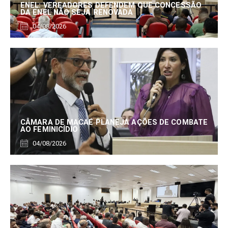
ENEL: VEREADORES DEFENDEM QUE CONCESSÃO
DA ENEL NÃO SEJA RENOVADA
04/08/2026
CÂMARA DE MACAÉ PLANEJA AÇÕES DE COMBATE
AO FEMINICÍDIO
04/08/2026