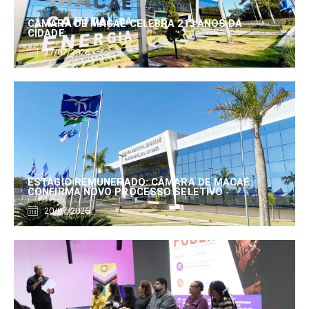
CÂMARA DE MACAÉ CELEBRA 213 ANOS DA
CIDADE
27/07/2026
ESTÁGIO REMUNERADO: CÂMARA DE MACAÉ
CONFIRMA NOVO PROCESSO SELETIVO
20/07/2026