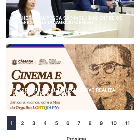
MULHERES DA PESCA SÃO INCLUÍDAS ENTRE OS
BENEFICIÁRIOS DO AUXÍLIO-DEFESO
30/06/2026
CENTRO CULTURAL DO LEGISLATIVO REALIZA
EVENTO CINEMA E PODER
25/06/2026
1
2
3
4
5
6
7
8
9
10
11
…
Próxima