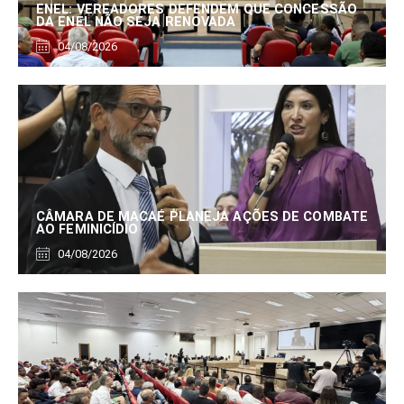
ENEL: VEREADORES DEFENDEM QUE CONCESSÃO
DA ENEL NÃO SEJA RENOVADA
04/08/2026
CÂMARA DE MACAÉ PLANEJA AÇÕES DE COMBATE
AO FEMINICÍDIO
04/08/2026