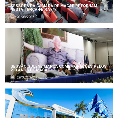
SESSÕES DA CÂMARA DE MACAÉ RETORNAM
NESTA TERÇA-FEIRA (4)
03/08/2026
SESSÃO SOLENE MARCA COMEMORAÇÕES PELOS
213 ANOS DE MACAÉ
29/07/2026