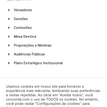
Vereadores
Sessões
Comissões
Mesa Diretora
Proposições e Matérias
Audiências Públicas
Plano Estratégico Institucional
LINKS ÚTEIS
Webmail
Usamos cookies em nosso site para fornecer a
experiência mais relevante, lembrando suas preferências
Intranet
e visitas repetidas. Ao clicar em “Aceitar todos”, você
concorda com o uso de TODOS os cookies. No entanto,
Administração
você pode visitar "Configurações de cookies" para