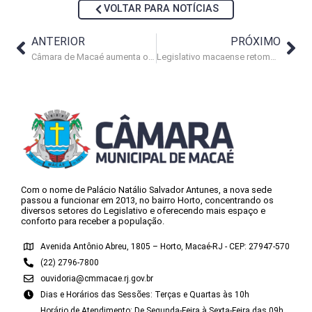
VOLTAR PARA NOTÍCIAS
ANTERIOR
PRÓXIMO
Câmara de Macaé aumenta o ritmo da produção legislativa
Legislativo macaense retoma sessões ordinárias na próxima terça-feira (1)
Com o nome de Palácio Natálio Salvador Antunes, a nova sede
passou a funcionar em 2013, no bairro Horto, concentrando os
diversos setores do Legislativo e oferecendo mais espaço e
conforto para receber a população.
Avenida Antônio Abreu, 1805 – Horto, Macaé-RJ - CEP: 27947-570
(22) 2796-7800
ouvidoria@cmmacae.rj.gov.br
Dias e Horários das Sessões: Terças e Quartas às 10h
Horário de Atendimento: De Segunda-Feira à Sexta-Feira das 09h