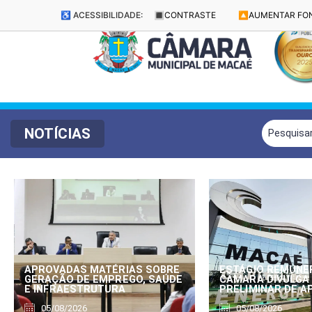
♿ ACESSIBILIDADE:
🔳
CONTRASTE
🔼
AUMENTAR FO
NOTÍCIAS
APROVADAS MATÉRIAS SOBRE
ESTÁGIO REMUNE
GERAÇÃO DE EMPREGO, SAÚDE
CÂMARA DIVULGA
E INFRAESTRUTURA
PRELIMINAR DE 
05/08/2026
05/08/2026