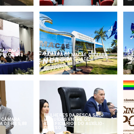
MARCA
ES
PELOS 213
CÂMARA DE MACAÉ CELEBRA
CÂ
213 ANOS DA CIDADE
NO
27/07/2026
MULHERES DA PESCA SÃO
 CÂMARA:
INCLUÍDAS ENTRE OS
CE
 DE R$ 5,88
BENEFICIÁRIOS DO AUXÍLIO-
LE
DEFESO
CI