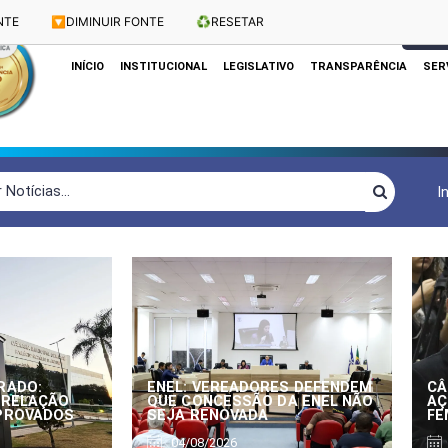
NTE
🔽
DIMINUIR FONTE
♻️
RESETAR
Dias e Horários das Sessões: Terças e Quartas às 10h
CLIQUE
INÍCIO
INSTITUCIONAL
LEGISLATIVO
TRANSPARÊNCIA
SER
I
RADO:
ENEL: VEREADORES DEFENDEM
CÂ
 RELAÇÃO
QUE CONCESSÃO DA ENEL NÃO
AÇ
APROVADOS
SEJA RENOVADA
FE
04/08/2026