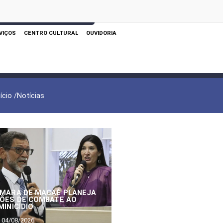
 AQUI PARA REALIZAR SUA PESQUISA
VIÇOS
CENTRO CULTURAL
OUVIDORIA
nício /
Notícias
MARA DE MACAÉ PLANEJA
ÕES DE COMBATE AO
MINICÍDIO
04/08/2026