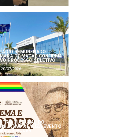
TÁGIO REMUNERADO:
MARA DE MACAÉ CONFIRMA
VO PROCESSO SELETIVO
20/07/2026
NTRO CULTURAL DO
GISLATIVO REALIZA EVENTO
NEMA E PODER