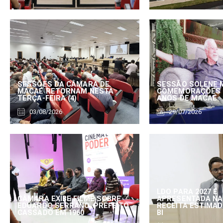
SESSÕES DA CÂMARA DE
SESSÃO SOLENE 
MACAÉ RETORNAM NESTA
COMEMORAÇÕES 
TERÇA-FEIRA (4)
ANOS DE MACAÉ
03/08/2026
29/07/2026
LDO PARA 2027 É
CÂMARA EXIBE FILME SOBRE
APRESENTADA NA
EDUARDO SERRANO, PREFEITO
RECEITA ESTIMADA
CASSADO EM 1960
BI