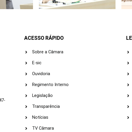
30/06/2026
ACESSO RÁPIDO
LE
Sobre a Câmara
E-sic
Ouvidoria
s
Regimento Interno
Legislação
47-
Transparência
Notícias
TV Câmara
LI